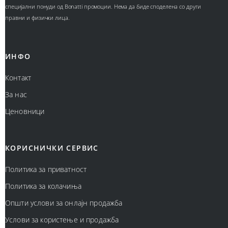
специјални понуди од Bonatti промоции. Нема да биде споделена со други
правни и физички лица.
ИНФО
Контакт
За нас
Ценовници
КОРИСНИЧКИ СЕРВИС
Политика за приватност
Политика за колачиња
Општи услови за онлајн продажба
Услови за користење и продажба