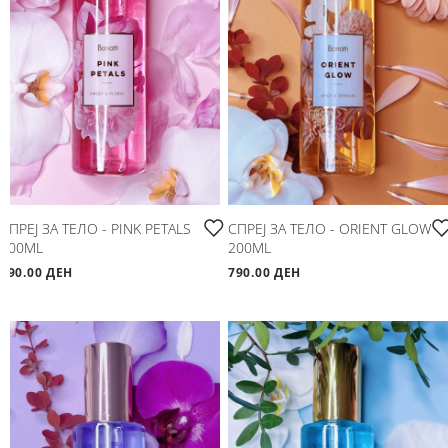
Мое корисничко име/лозинка/налог
Спорт
Следете не
Аксесоари
Папучи и чизми за дома
Outlet
СПРЕЈ ЗА ТЕЛО - PINK PETALS
СПРЕЈ ЗА ТЕЛО - ORIENT GLOW
Хулахопки
200ML
200ML
790.00 ДЕН
790.00 ДЕН
Мое корисничко име/лозинка/налог
Следете не