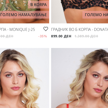
B KORPA
ГОЛЕМО НАМАЛУВАЊЕ
ГОЛЕМО Н
ПА - MONIQUE Ј-25
ГРАДНИК ВО Б КОРПА - DONATA
.00 ДЕН
-35
%
899.00 ДЕН
1,389.00 ДЕН