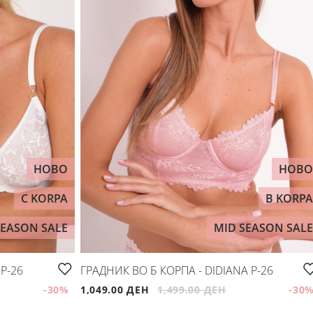
НОВО
НОВО
C KORPA
B KORPA
SEASON SALE
MID SEASON SALE
P-26
ГРАДНИК ВО Б КОРПА - DIDIANA P-26
-30
%
1,049.00 ДЕН
1,499.00 ДЕН
-30