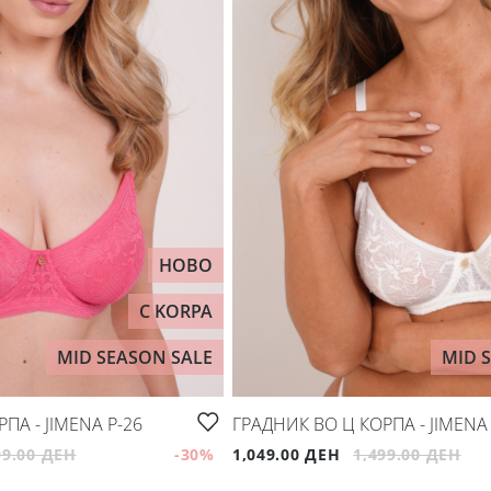
НОВО
C KORPA
MID SEASON SALE
MID 
ПА - JIMENA P-26
ГРАДНИК ВО Ц КОРПА - JIMENA 
99.00 ДЕН
-30
%
1,049.00 ДЕН
1,499.00 ДЕН