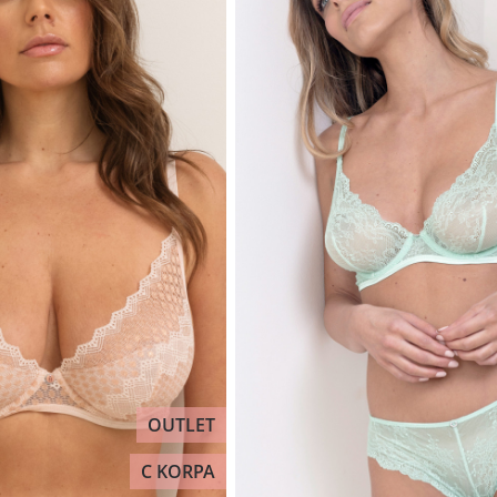
OUTLET
C KORPA