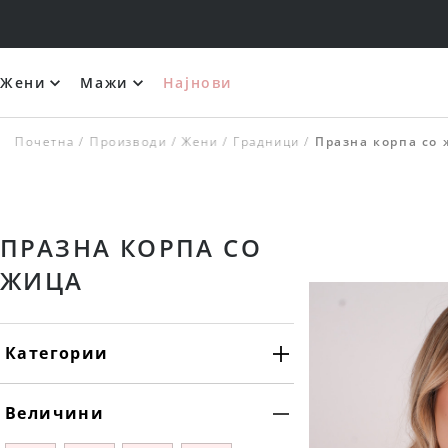
Жени
Мажи
Најнови
Костими за капење со широко врзување
Почетна
Производи
Жени
Градници
Празна корпа со
ПРАЗНА КОРПА СО
ЖИЦА
Категории
Силиконски и самолепливи градници
Величини