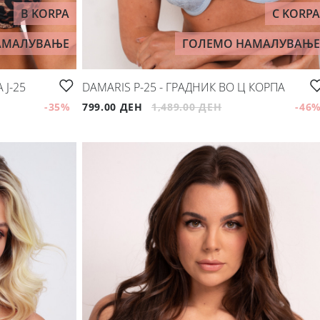
B KORPA
C KORPA
АМАЛУВАЊЕ
ГОЛЕМО НАМАЛУВАЊЕ
 Ј-25
DAMARIS P-25 - ГРАДНИК ВО Ц КОРПА
-35
%
799.00 ДЕН
1,489.00 ДЕН
-46