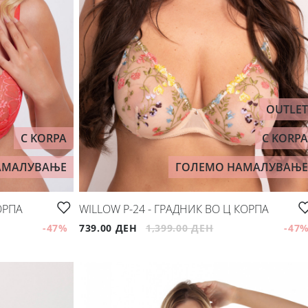
OUTLET
C KORPA
C KORPA
АМАЛУВАЊЕ
ГОЛЕМО НАМАЛУВАЊЕ
ОРПА
WILLOW P-24 - ГРАДНИК ВО Ц КОРПА
-47
%
739.00 ДЕН
1,399.00 ДЕН
-47