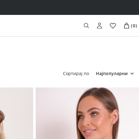
(
0
)
Сортирај по
Најпопуларни