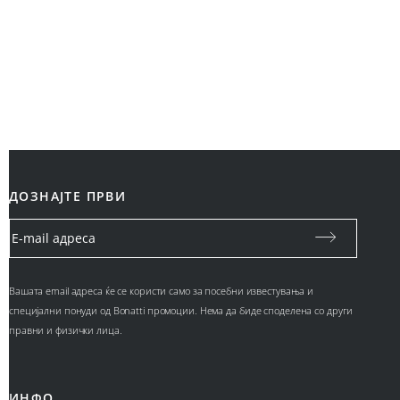
ДОЗНАЈТЕ ПРВИ
Вашата email адреса ќе се користи само за посебни известувања и
специјални понуди од Bonatti промоции. Нема да биде споделена со други
правни и физички лица.
ИНФО