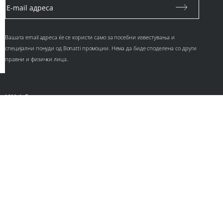
Вашата email адреса ќе се користи само за посебни известувања и
специјални понуди од Bonatti промоции. Нема да биде споделена со други
правни и физички лица.
ИНФО
Контакт
За нас
Ценовници
КОРИСНИЧКИ СЕРВИС
Политика за приватност