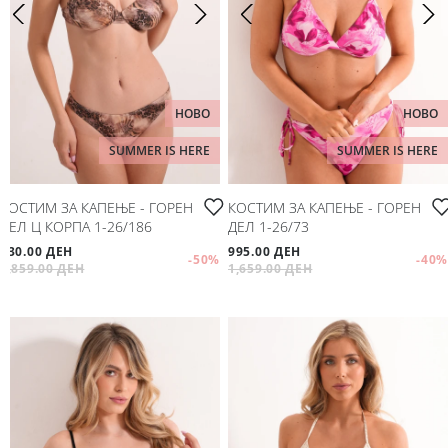
Мое корисничко име/лозинка/налог
Спорт
Следете не
Аксесоари
НОВО
НОВО
Папучи и чизми за дома
SUMMER IS HERE
SUMMER IS HERE
Outlet
КОСТИМ ЗА КАПЕЊЕ - ГОРЕН
КОСТИМ ЗА КАПЕЊЕ - ГОРЕН
ДЕЛ Ц КОРПА 1-26/186
ДЕЛ 1-26/73
Хулахопки
930.00 ДЕН
995.00 ДЕН
-50
%
-40
%
1,859.00 ДЕН
1,659.00 ДЕН
Мое корисничко име/лозинка/налог
Следете не