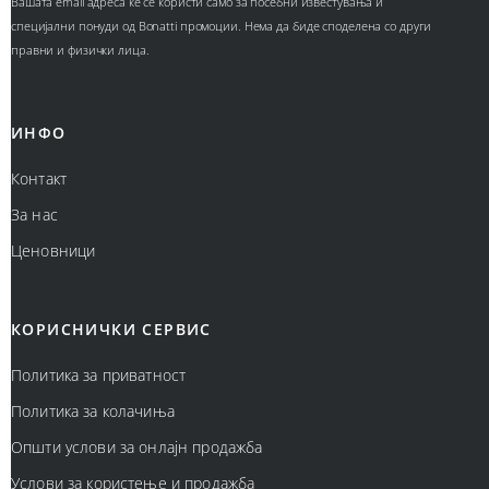
Вашата email адреса ќе се користи само за посебни известувања и
специјални понуди од Bonatti промоции. Нема да биде споделена со други
правни и физички лица.
ИНФО
Контакт
За нас
Ценовници
КОРИСНИЧКИ СЕРВИС
Политика за приватност
Политика за колачиња
Општи услови за онлајн продажба
Услови за користење и продажба