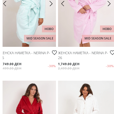
Мое корисничко име/лозинка/налог
Спорт
Следете не
Аксесоари
НОВО
НОВО
Папучи и чизми за дома
MID SEASON SALE
MID SEASON SALE
Outlet
ЖЕНСКА НАМЕТКА - NERINA P-
ЖЕНСКА НАМЕТКА - NERINA P-
26
26
Хулахопки
1,749.00 ДЕН
1,749.00 ДЕН
-30
%
-30
%
2,499.00 ДЕН
2,499.00 ДЕН
Мое корисничко име/лозинка/налог
Следете не