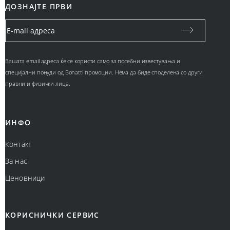
ДОЗНАЈТЕ ПРВИ
Вашата email адреса ќе се користи само за посебни известувања и
специјални понуди од Bonatti промоции. Нема да биде споделена со други
правни и физички лица.
ИНФО
Контакт
За нас
Ценовници
КОРИСНИЧКИ СЕРВИС