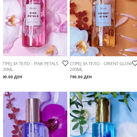
Мое корисничко име/лозинка/налог
Спорт
Следете не
Аксесоари
Папучи и чизми за дома
Outlet
СПРЕЈ ЗА ТЕЛО - PINK PETALS
СПРЕЈ ЗА ТЕЛО - ORIENT GLOW
200ML
200ML
Хулахопки
790.00 ДЕН
790.00 ДЕН
Мое корисничко име/лозинка/налог
Следете не