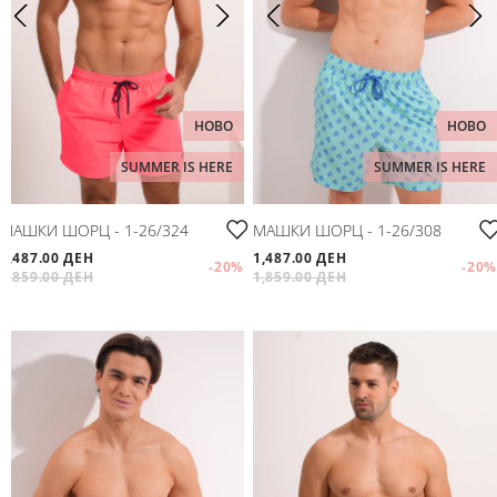
Мое корисничко име/лозинка/налог
Спорт
Следете не
Аксесоари
НОВО
НОВО
Папучи и чизми за дома
SUMMER IS HERE
SUMMER IS HERE
Outlet
МАШКИ ШОРЦ - 1-26/324
МАШКИ ШОРЦ - 1-26/308
1,487.00 ДЕН
1,487.00 ДЕН
Хулахопки
-20
%
-20
%
1,859.00 ДЕН
1,859.00 ДЕН
Мое корисничко име/лозинка/налог
Следете не