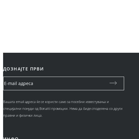
ДОЗНАЈТЕ ПРВИ
Вашата email адреса ќе се користи само за посебни известувања и
специјални понуди од Bonatti промоции. Нема да биде споделена со други
правни и физички лица.
ИНФО