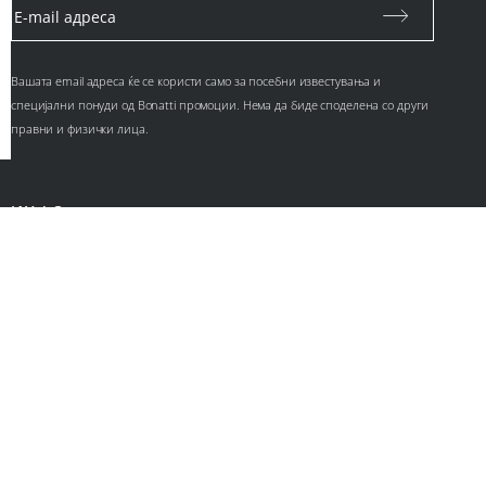
Вашата email адреса ќе се користи само за посебни известувања и
специјални понуди од Bonatti промоции. Нема да биде споделена со други
правни и физички лица.
ИНФО
Контакт
За нас
Ценовници
КОРИСНИЧКИ СЕРВИС
Политика за приватност