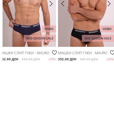
Мое корисничко име/лозинка/налог
Спорт
Следете не
Аксесоари
НОВО
НОВО
Папучи и чизми за дома
MID SEASON SALE
MID SEASON SALE
Outlet
МАШКИ СЛИП ГАЌИ - MAURO
МАШКИ СЛИП ГАЌИ - MAURO
352.00 ДЕН
469.00 ДЕН
-25
%
352.00 ДЕН
469.00 ДЕН
-25
%
Хулахопки
Мое корисничко име/лозинка/налог
Следете не