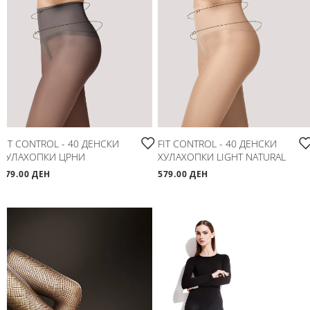
Мое корисничко име/лозинка/налог
Спорт
Следете не
Аксесоари
Папучи и чизми за дома
Outlet
FIT CONTROL - 40 ДЕНСКИ
FIT CONTROL - 40 ДЕНСКИ
ХУЛАХОПКИ ЦРНИ
ХУЛАХОПКИ LIGHT NATURAL
Хулахопки
579.00 ДЕН
579.00 ДЕН
Мое корисничко име/лозинка/налог
Следете не