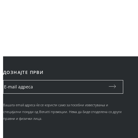
ДОЗНАЈТЕ ПРВИ
Вашата email адреса ќе се користи само за посебни известувања и
специјални понуди од Bonatti промоции. Нема да биде споделена со други
правни и физички лица.