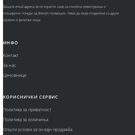
Вашата email адреса ќе се користи само за посебни известувања и
специјални понуди од Bonatti промоции. Нема да биде споделена со други
правни и физички лица.
ИНФО
Контакт
За нас
Ценовници
КОРИСНИЧКИ СЕРВИС
Политика за приватност
Политика за колачиња
Општи услови за онлајн продажба