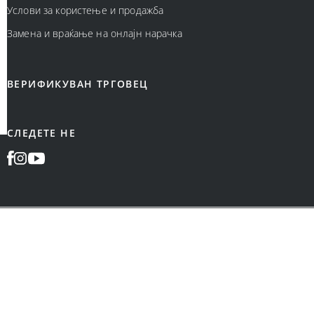
Услови за користење и продажба
Замена и враќање на онлајн нарачка
ВЕРИФИКУВАН ТРГОВЕЦ
СЛЕДЕТЕ НЕ
НАЧИН НА ПЛАЌАЊЕ:
©
Bonatti
2026
.
Сите права се задржани.
Designed & Developed by Cubes