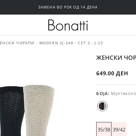
ЗАМЕНА ВО РОК ОД 14 ДЕНА
Силиконски и самолепливи градници
Папучи и чизми за дома
ЕНСКИ ЧОРАПИ - MODERN SJ-248 - СЕТ 3 - Ј-25
ЖЕНСКИ ЧОРАП
649.00 ДЕН
БОЈА
:
Мултикол
35/38
39/42