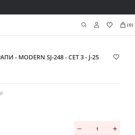
(
0
)
И - MODERN SJ-248 - СЕТ 3 - Ј-25
ор