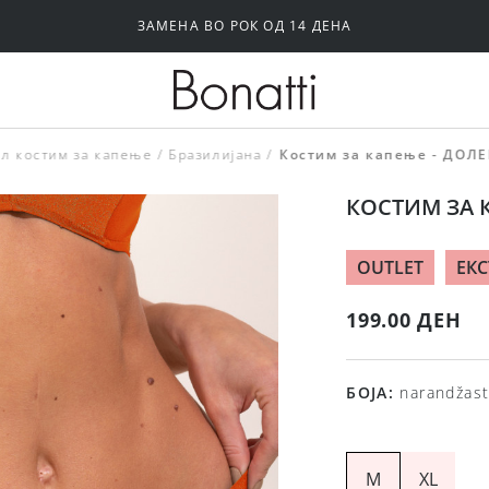
ЗАМЕНА ВО РОК ОД 14 ДЕНА
Силиконски и самолепливи градници
Папучи и чизми за дома
л костим за капење
Бразилијана
Костим за капење - ДОЛЕ
КОСТИМ ЗА К
OUTLET
ЕКС
199.00 ДЕН
БОЈА
:
narandžas
M
XL