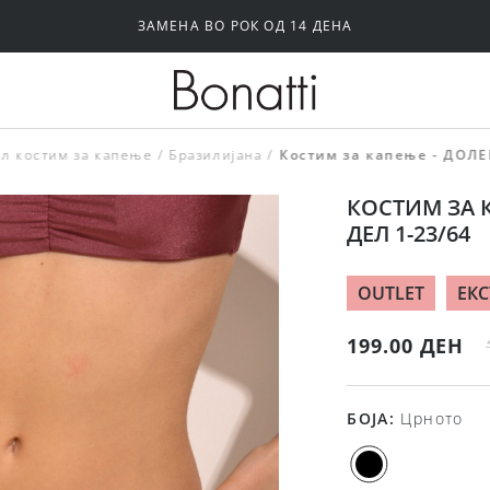
ЗАМЕНА ВО РОК ОД 14 ДЕНА
Силиконски и самолепливи градници
Папучи и чизми за дома
л костим за капење
Бразилијана
Костим за капење - ДОЛЕ
КОСТИМ ЗА 
ДЕЛ 1-23/64
OUTLET
ЕКС
199.00 ДЕН
БОЈА
:
Црното