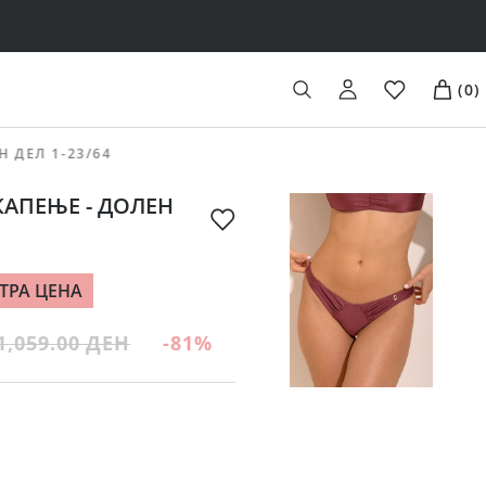
(
0
)
Н ДЕЛ 1-23/64
КАПЕЊЕ - ДОЛЕН
ТРА ЦЕНА
1,059.00 ДЕН
-81
%