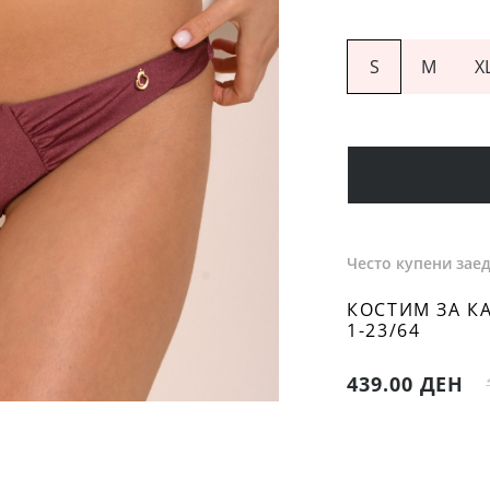
S
M
X
Често купени зае
КОСТИМ ЗА КА
1-23/64
439.00 ДЕН