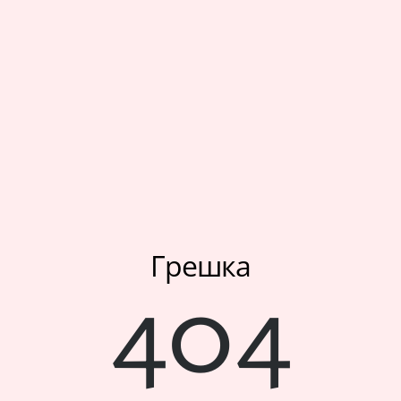
Мое корисничко име/лозинка/налог
Спорт
Следете не
Аксесоари
Папучи и чизми за дома
Outlet
Хулахопки
Грешка
404
Мое корисничко име/лозинка/налог
Следете не