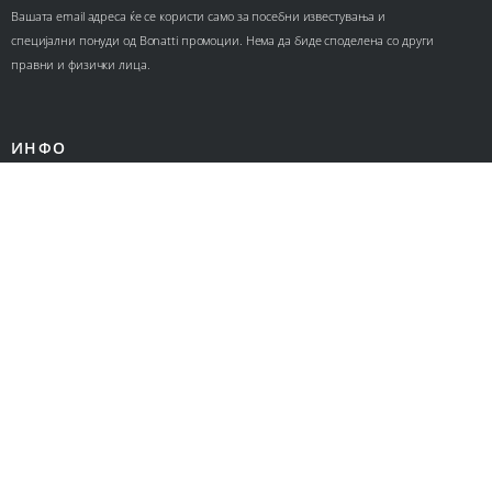
Вашата email адреса ќе се користи само за посебни известувања и
специјални понуди од Bonatti промоции. Нема да биде споделена со други
правни и физички лица.
ИНФО
Контакт
За нас
Ценовници
КОРИСНИЧКИ СЕРВИС
Политика за приватност
Политика за колачиња
Општи услови за онлајн продажба