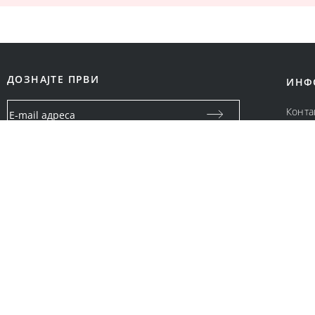
ДОЗНАЈТЕ ПРВИ
ИНФ
Конта
За на
Вашата email адреса ќе се користи само за посебни
Цено
известувања и специјални понуди од Bonatti промоции.
Нема да биде споделена со други правни и физички лица.