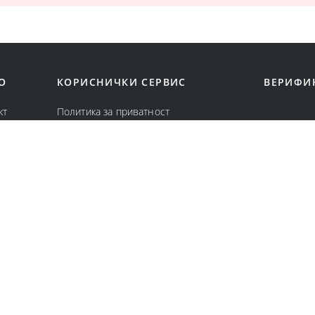
О
КОРИСНИЧКИ СЕРВИС
ВЕРИФИ
кт
Политика за приватност
с
Политика за колачиња
вници
Општи услови за онлајн продажба
Услови за користење и продажба
Замена и враќање на онлајн нарачка