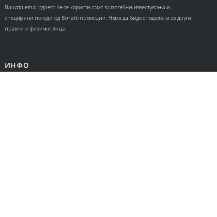
Вашата email адреса ќе се користи само за посебни известувања и
специјални понуди од Bonatti промоции. Нема да биде споделена со други
правни и физички лица.
ИНФО
Контакт
За нас
Ценовници
КОРИСНИЧКИ СЕРВИС
Политика за приватност
Политика за колачиња
Општи услови за онлајн продажба