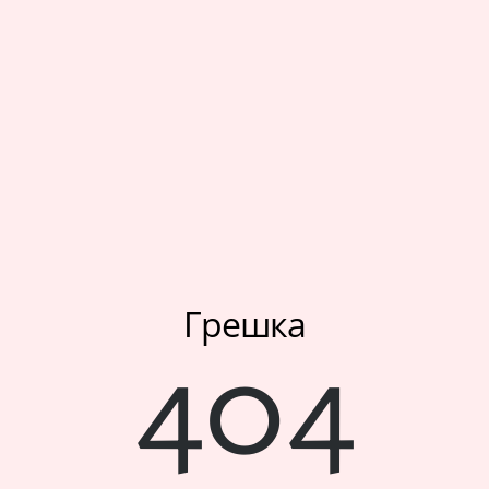
Мое корисничко име/лозинка/налог
Спорт
Следете не
Аксесоари
Папучи и чизми за дома
Outlet
Хулахопки
Грешка
404
Мое корисничко име/лозинка/налог
Следете не