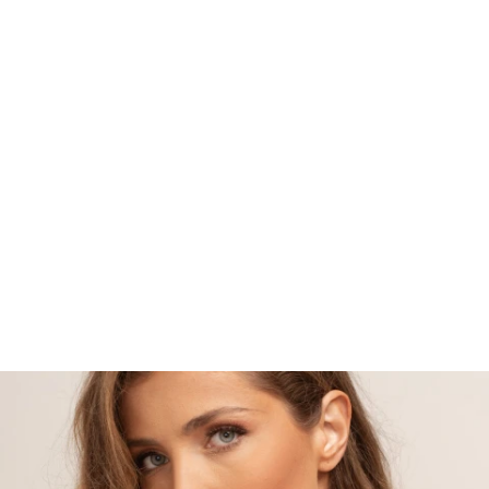
Мое корисничко име/лозинка/налог
Спорт
Следете не
Аксесоари
Папучи и чизми за дома
Outlet
Хулахопки
Мое корисничко име/лозинка/налог
Следете не