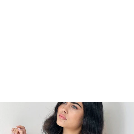
Мое корисничко име/лозинка/налог
Спорт
Следете не
Аксесоари
Папучи и чизми за дома
Outlet
Хулахопки
Мое корисничко име/лозинка/налог
Следете не