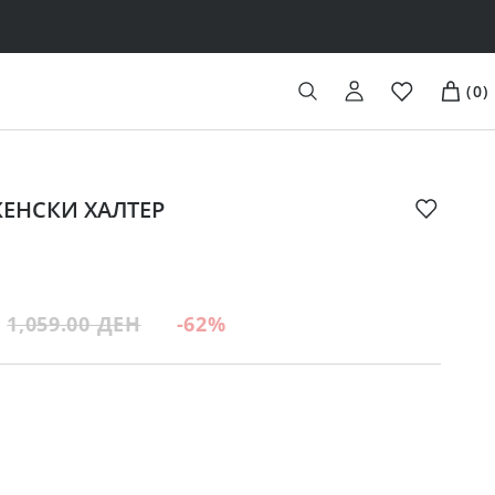
(
0
)
 ЖЕНСКИ ХАЛТЕР
1,059.00 ДЕН
-62
%