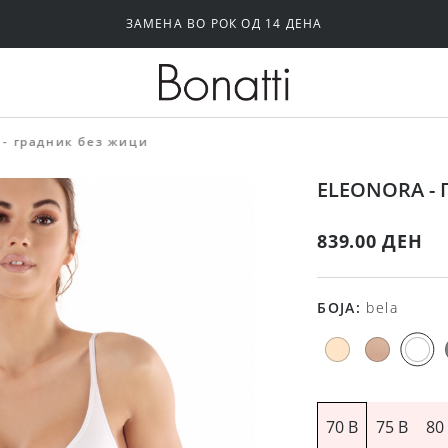
ЗАМЕНА ВО РОК ОД 14 ДЕНА
Силиконски и самолепливи градници
Папучи и чизми за дома
- градник без жици
ELEONORA -
839.00 ДЕН
БОЈА
:
bela
70 B
75 B
80