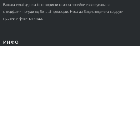
Вашата email адреса ќе се користи само за посебни известувања и
специјални понуди од Bonatti промоции. Нема да биде споделена со други
правни и физички лица.
ИНФО
Контакт
За нас
Ценовници
КОРИСНИЧКИ СЕРВИС
Политика за приватност
Политика за колачиња
Општи услови за онлајн продажба