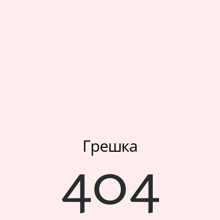
Мое корисничко име/лозинка/налог
Спорт
Следете не
Аксесоари
Папучи и чизми за дома
Outlet
Хулахопки
Грешка
404
Мое корисничко име/лозинка/налог
Следете не