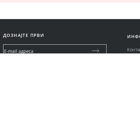
ДОЗНАЈТЕ ПРВИ
ИНФ
Конта
За на
Вашата email адреса ќе се користи само за посебни
Цено
известувања и специјални понуди од Bonatti промоции.
Нема да биде споделена со други правни и физички лица.