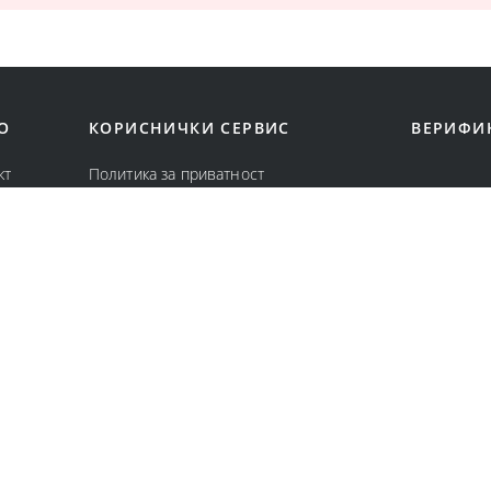
О
КОРИСНИЧКИ СЕРВИС
ВЕРИФИ
кт
Политика за приватност
с
Политика за колачиња
вници
Општи услови за онлајн продажба
Услови за користење и продажба
Замена и враќање на онлајн нарачка