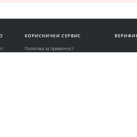
О
КОРИСНИЧКИ СЕРВИС
ВЕРИФИ
кт
Политика за приватност
с
Политика за колачиња
вници
Општи услови за онлајн продажба
Услови за користење и продажба
Замена и враќање на онлајн нарачка