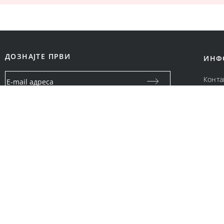
ДОЗНАЈТЕ ПРВИ
ИНФ
Конта
За на
Вашата email адреса ќе се користи само за посебни
Цено
известувања и специјални понуди од Bonatti промоции.
Нема да биде споделена со други правни и физички лица.