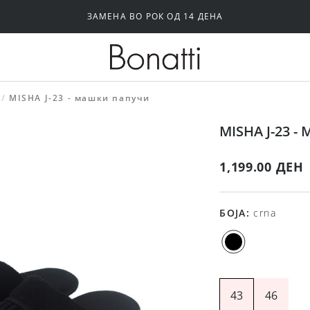
ЗАМЕНА ВО РОК ОД 14 ДЕНА
Силиконски и самолепливи градници
Папучи и чизми за дома
MISHA J-23 - машки папучи
MISHA J-23 
1,199.00 ДЕН
БОЈА
:
crna
43
46