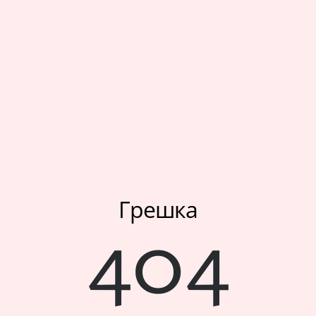
Мое корисничко име/лозинка/налог
Спорт
Следете не
Аксесоари
Папучи и чизми за дома
Outlet
Хулахопки
Грешка
404
Мое корисничко име/лозинка/налог
Следете не