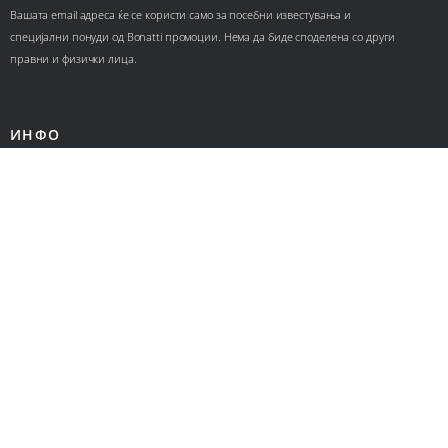
Вашата email адреса ќе се користи само за посебни известувања и
специјални понуди од Bonatti промоции. Нема да биде споделена со други
правни и физички лица.
ИНФО
Контакт
За нас
Ценовници
КОРИСНИЧКИ СЕРВИС
Политика за приватност
Политика за колачиња
Општи услови за онлајн продажба