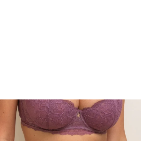
Мое корисничко име/лозинка/налог
Спорт
Следете не
Аксесоари
Папучи и чизми за дома
Outlet
Хулахопки
Мое корисничко име/лозинка/налог
Следете не