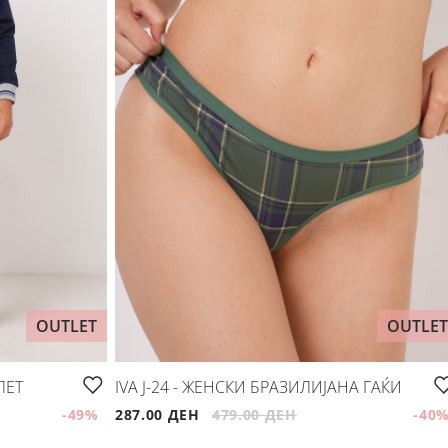
OUTLET
OUTLET
ЛЕТ
IVA J-24 - ЖЕНСКИ БРАЗИЛИЈАНА ГАЌИ
-49
%
287.00 ДЕН
479.00 ДЕН
-40