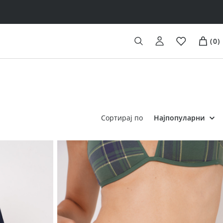
(
0
)
Сортирај по
Најпопуларни