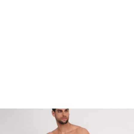
Мое корисничко име/лозинка/налог
Спорт
Следете не
Аксесоари
Папучи и чизми за дома
Outlet
Хулахопки
Мое корисничко име/лозинка/налог
Следете не