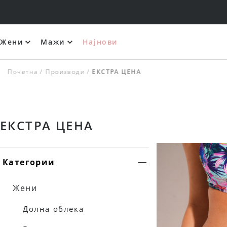
ЗАМЕНА ВО РОК ОД 14 ДЕНА
Жени
Мажи
Најнови
Костими за капење со широко врзување
Почетна
Производи
ЕКСТРА ЦЕНА
ЕКСТРА ЦЕНА
Категории
Жени
Долна облека