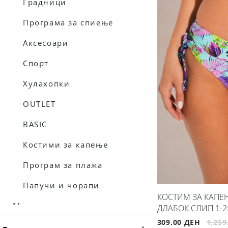
Градници
Програма за спиење
Аксесоари
Спорт
Хулахопки
OUTLET
BASIC
Костими за капење
Програм за плажа
Папучи и чорапи
КОСТИМ ЗА КАПЕЊ
Мажи
ДЛАБОК СЛИП 1-2
309.00 ДЕН
1,259
Долна облека