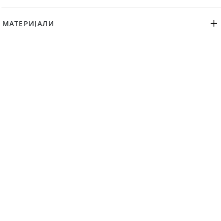
МАТЕРИЈАЛИ
ДЕКЛАРАЦИЈА
ЗАМЕНА И ВРАЌАЊЕ
ПРЕПОРАЧАНИ ПРОИЗВОДИ