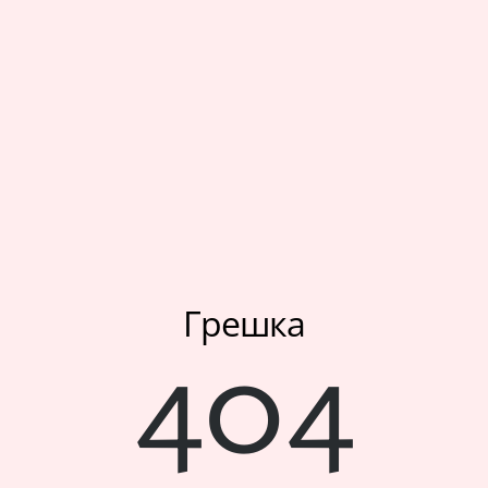
Мое корисничко име/лозинка/налог
Спорт
Следете не
Аксесоари
Папучи и чизми за дома
Outlet
Хулахопки
Грешка
404
Мое корисничко име/лозинка/налог
Следете не