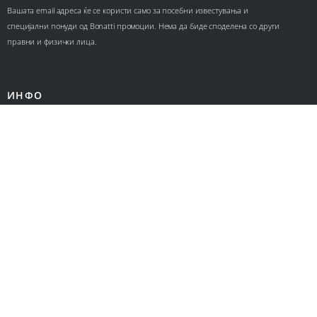
Вашата email адреса ќе се користи само за посебни известувања и
специјални понуди од Bonatti промоции. Нема да биде споделена со други
правни и физички лица.
ИНФО
Контакт
За нас
Ценовници
КОРИСНИЧКИ СЕРВИС
Политика за приватност
Политика за колачиња
Општи услови за онлајн продажба