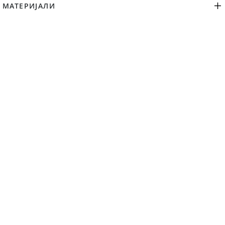
МАТЕРИЈАЛИ
ДЕКЛАРАЦИЈА
ЗАМЕНА И ВРАЌАЊЕ
ПРЕПОРАЧАНИ ПРОИЗВОДИ