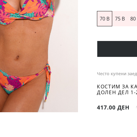
70 B
75 B
80
Често купени зае
КОСТИМ ЗА К
ДОЛЕН ДЕЛ 1-
417.00 ДЕН