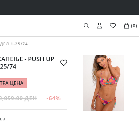
(
0
)
ДЕЛ 1-25/74
АПЕЊЕ - PUSH UP
25/74
ТРА ЦЕНА
2,059.00 ДЕН
-64
%
ва