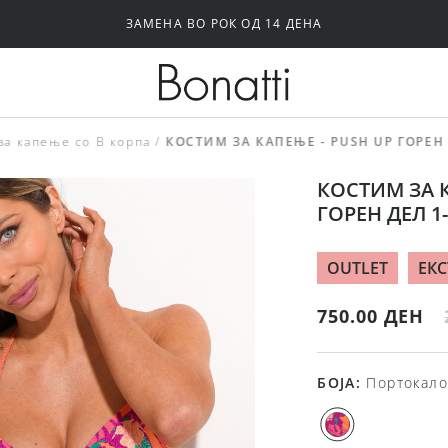
ЗАМЕНА ВО РОК ОД 14 ДЕНА
Силиконски и самолепливи градници
Папучи и чизми за дома
за капење со В корпа
КОСТИМ ЗА КАПЕЊЕ - PUSH UP ГОРЕН 
КОСТИМ ЗА К
ГОРЕН ДЕЛ 1-
OUTLET
ЕКС
750.00 ДЕН
БОЈА
:
Портокало