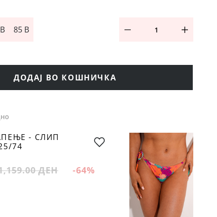
 B
85 B
ДОДАЈ ВО КОШНИЧКА
дно
АПЕЊЕ - СЛИП
25/74
1,159.00 ДЕН
-64
%