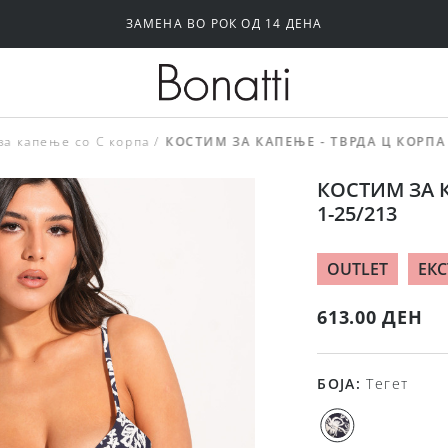
ЗАМЕНА ВО РОК ОД 14 ДЕНА
Силиконски и самолепливи градници
Папучи и чизми за дома
за капење со С корпа
КОСТИМ ЗА КАПЕЊЕ - ТВРДА Ц КОРПА 
КОСТИМ ЗА К
1-25/213
OUTLET
ЕКС
613.00 ДЕН
БОЈА
:
Тегет